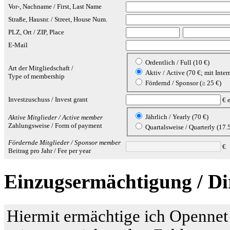
Vor-, Nachname / First, Last Name
Straße, Hausnr. / Street, House Num.
PLZ, Ort / ZIP, Place
E-Mail
Ordentlich / Full (10 €)
Art der Mitgliedschaft /
Aktiv / Active (70 €; mit Inter
Type of membership
Fördernd / Sponsor (≥ 25 €)
Investzuschuss / Invest grant
€ e
Jährlich / Yearly (70 €)
Aktive Mitglieder / Active member
Zahlungsweise / Form of payment
Quartalsweise / Quarterly (17.
Fördernde Mitglieder / Sponsor member
€
Beitrag pro Jahr / Fee per year
Einzugsermächtigung / Di
Hiermit ermächtige ich Opennet I